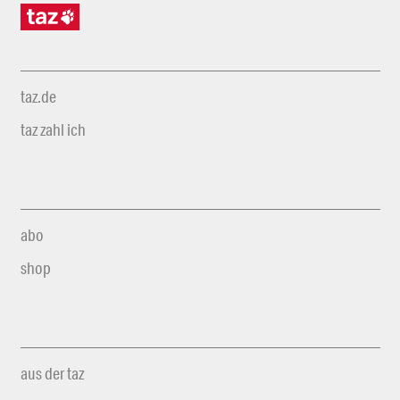
taz.de
taz zahl ich
abo
shop
aus der taz