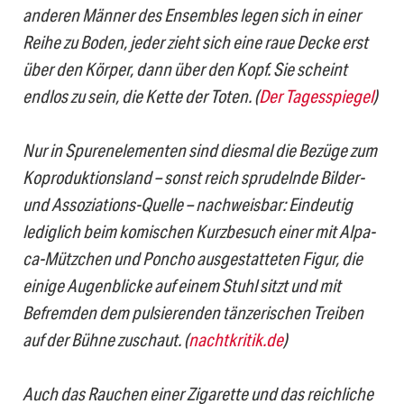
anderen Männer des Ensembles legen sich in einer
Reihe zu Boden, jeder zieht sich eine raue Decke erst
über den Körper, dann über den Kopf. Sie scheint
endlos zu sein, die Kette der Toten. (
Der Tagesspiegel
)
Nur in Spurenelementen sind diesmal die Bezüge zum
Ko­pro­duk­tions­land – sonst reich sprudelnde Bilder-
und Assoziations-Quel­le – nach­weis­bar: Eindeutig
lediglich beim komischen Kurzbesuch einer mit Al­pa­
ca-Mützchen und Poncho ausgestatteten Figur, die
einige Au­gen­blicke auf einem Stuhl sitzt und mit
Befremden dem pulsierenden tän­ze­ri­schen Treiben
auf der Bühne zuschaut. (
nachtkritik.de
)
Auch das Rauchen einer Zigarette und das reichliche