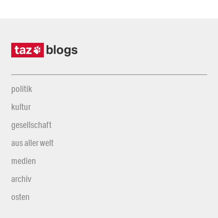
politik
kultur
gesellschaft
aus aller welt
medien
archiv
osten