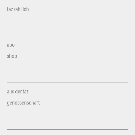
taz zahl ich
abo
shop
aus der taz
genossenschaft