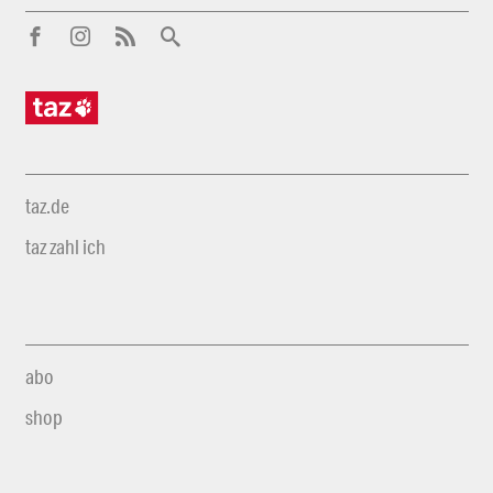
taz.de
taz zahl ich
abo
shop