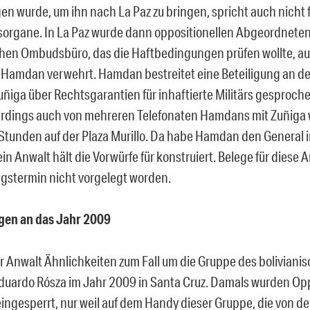
en wurde, um ihn nach La Paz zu bringen, spricht auch nicht f
sorgane. In La Paz wurde dann oppositionellen Abgeordnete
chen Ombudsbüro, das die Haftbedingungen prüfen wollte, a
 Hamdan verwehrt. Hamdan bestreitet eine Beteiligung an der
uñiga
über Rechtsgarantien für inhaftierte Militärs gesproch
lerdings auch von mehreren Telefonaten Hamdans mit
Zuñiga
 Stunden
auf der Plaza Murillo. Da habe Hamdan den General 
in Anwalt hält
die Vorwürfe für konstruiert. Belege für diese 
gstermin nicht vorgelegt worden.
gen an das Jahr 2009
er Anwalt Ähnlichkeiten zum Fall um die Gruppe des bolivian
duardo Rósza im Jahr 2009 in Santa Cruz. Damals wurden Opp
eingesperrt, nur weil auf dem Handy dieser Gruppe, die von d