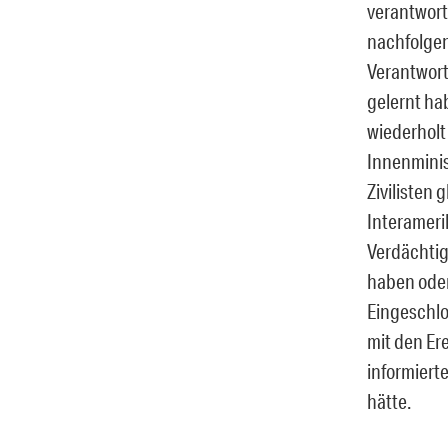
verantwort
nachfolgen
Verantwort
gelernt h
wiederholt 
Innenminis
Zivilisten
Interameri
Verdächti
haben oder
Eingeschlo
mit den Er
informiert
hätte.