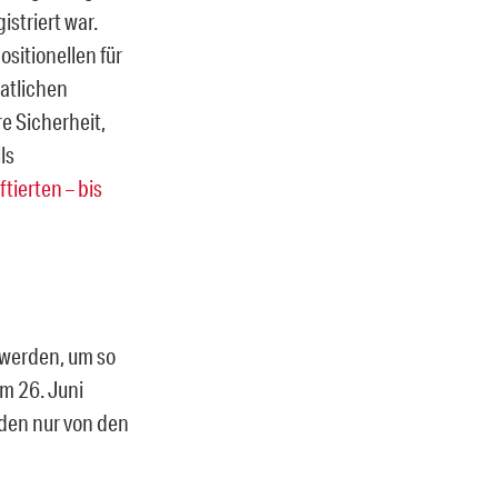
striert war.
sitionellen für
atlichen
e Sicherheit,
ls
tierten – bis
 werden, um so
am 26. Juni
den nur von den