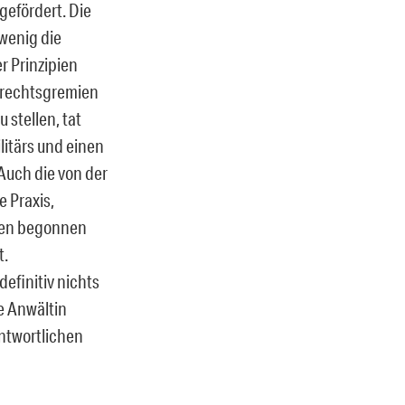
gefördert. Die
wenig die
r Prinzipien
nrechtsgremien
 stellen, tat
litärs und einen
Auch die von der
 Praxis,
gen begonnen
t.
efinitiv nichts
e Anwältin
antwortlichen