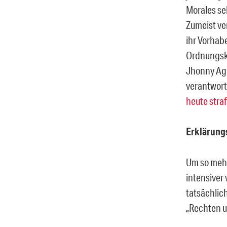
Morales sel
Zumeist ve
ihr Vorhab
Ordnungskr
Jhonny Agui
verantwort
heute straf
Erklärung
Um so mehr
intensiver 
tatsächlic
„Rechten u