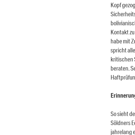
Kopf gezog
Sicherheit
bolivianis
Kontakt zu
habe mit
Z
spricht al
kritischen
beraten.
Se
Haftprüfun
Erinnerun
So sieht d
Söldners E
jahrelang 