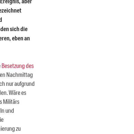
Ereignis, aber
bezeichnet
d
den sich die
eren, eben an
e
Besetzung des
den Nachmittag
uch nur aufgrund
en. Wäre es
 Militärs
eln und
ie
ierung zu