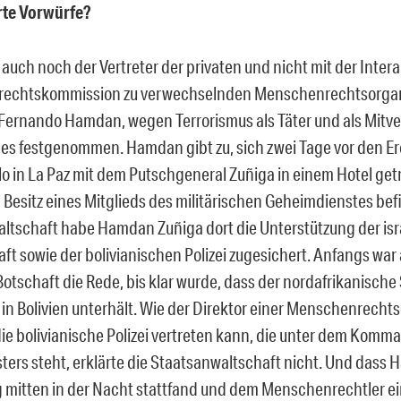
rte Vorwürfe?
auch noch der Vertreter der privaten und nicht mit der Inte
echtskommission zu verwechselnden Menschenrechtsorgan
ernando Hamdan, wegen Terrorismus als Täter und als Mitve
es festgenommen. Hamdan gibt zu, sich zwei Tage vor den Er
llo in La Paz mit dem Putschgeneral
Zuñiga in einem Hotel get
 Besitz eines Mitglieds des
militärischen Geheimdienstes befi
altschaft habe Hamdan
Zuñiga
dort
die
Unterstützung der is
aft
sowie der bolivianischen Polizei zugesichert. Anfangs war
otschaft die Rede, bis klar wurde, dass der nordafrikanische 
 in Bolivien unterhält. Wie der Direktor einer Menschenrecht
ie bolivianische Polizei vertreten kann, die unter dem Komm
ers steht, erkl
ärte die Staatsanwaltschaft nicht. Und dass
 mitten in der Nacht stattfand und dem Menschenrechtler e