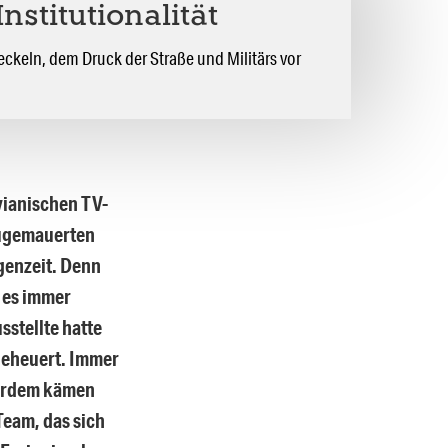
nstitutionalität
keln, dem Druck der Straße und Militärs vor
vianischen TV-
zugemauerten
egenzeit. Denn
 es immer
stellte hatte
geheuert. Immer
ßerdem kämen
Team, das sich