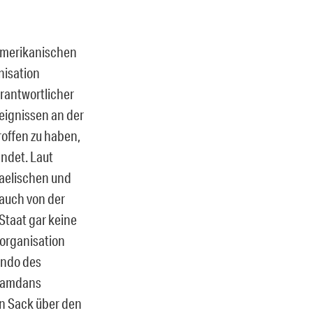
ramerikanischen
isation
rantwortlicher
eignissen an der
roffen
zu haben
,
ndet. Laut
raelischen
und
 auch von der
Staat gar keine
sorganisation
ando des
 Hamdans
in Sack über den