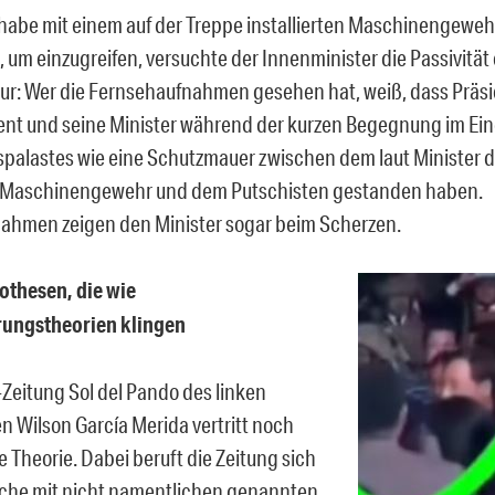
i habe mit einem auf der Treppe installierten Maschinengeweh
 um einzugreifen, versuchte der Innenminister die Passivität
Nur: Wer die Fernsehaufnahmen gesehen hat, weiß, dass Präsi
ent und seine Minister während der kurzen Begegnung im Ei
palastes wie eine Schutzmauer zwischen dem laut Minister de
n Maschinengewehr und dem Putschisten gestanden haben.
hmen zeigen den Minister sogar beim Scherzen.
thesen, die wie
ungstheorien klingen
-Zeitung Sol del Pando des linken
en Wilson García Merida vertritt noch
e Theorie. Dabei beruft die Zeitung sich
che mit nicht namentlichen genannten