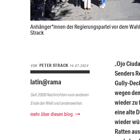
Anhänger*innen der Regierungspartei vor dem Wahlg
Strack
„
Ojo Ciuda
PETER STRACK
VON
14.07.2024
Senders R
latin@rama
Gully-Deck
wegen dem
Seit 2008 Nachrichten vom anderen
wieder zu 
Ende der Welt und anderswoher.
eine alte 
mehr über diesen blog
wieder wü
Ratten aus