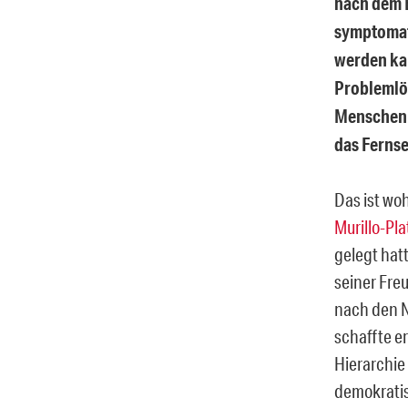
nach dem B
symptomati
werden ka
Problemlö
Menschen m
das Ferns
Das ist wo
Murillo-Pl
gelegt hat
seiner Fre
nach den N
schaffte e
Hierarchie
demokratis