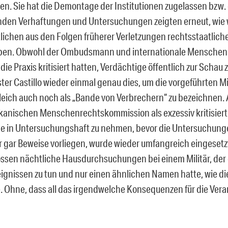
en. Sie hat die Demontage der Institutionen zugelassen bzw. 
den Verhaftungen und Untersuchungen zeigten erneut, wie 
lichen aus den Folgen früherer Verletzungen rechtsstaatliche
aben. Obwohl der Ombudsmann und internationale Mensche
die Praxis kritisiert hatten, Verdächtige öffentlich zur Schau zu
ter Castillo wieder einmal genau dies, um die vorgeführten Mi
 gleich auch noch als „Bande von Verbrechern“ zu bezeichnen. 
kanischen Menschenrechtskommission als exzessiv kritisierte
ge in Untersuchungshaft zu nehmen, bevor die Untersuchun
 gar Beweise vorliegen, wurde wieder umfangreich eingesetz
ssen nächtliche Hausdurchsuchungen bei einem Militär, der d
eignissen zu tun und nur einen ähnlichen Namen hatte, wie di
e. Ohne, dass all das irgendwelche Konsequenzen für die Ver