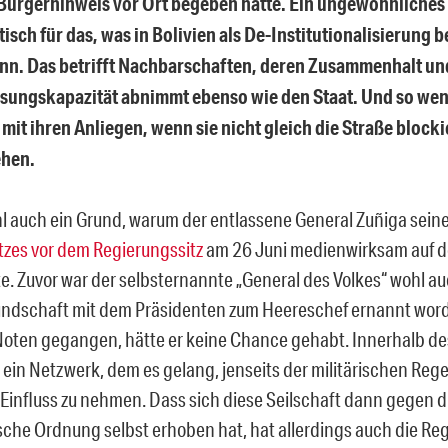
ürgerhinweis vor Ort begeben hatte. Ein ungewöhnliches 
sch für das, was in Bolivien als De-Institutionalisierung 
nn. Das betrifft Nachbarschaften, deren Zusammenhalt un
sungskapazität abnimmt ebenso wie den Staat. Und so wen
it ihren Anliegen, wenn sie nicht gleich die Straße blocki
ehen.
hl auch ein Grund, warum der entlassene General Zu
ñiga sein
atzes vor dem Regierungssitz
am 26 Juni medienwirksam auf 
te.
Zuvor war der selbsternannte „General des Volkes“ wohl a
undschaft mit dem Präsidenten
zum Heereschef ernannt word
oten gegangen, hätte er keine Chance gehabt. Innerhalb des
r ein Netzwerk, dem es gelang, jenseits der militärischen Reg
 Einfluss zu nehmen. Dass sich diese Seilschaft dann gegen d
che Ordnung selbst erhoben hat, hat allerdings auch die Reg