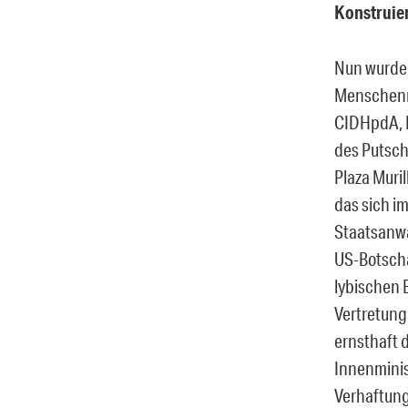
Konstruie
Nun wurde 
Menschenr
CIDHpdA, F
des Putsch
Plaza Muri
das
sich
im
Staatsanw
US-Botsch
lybischen B
Vertretung
ernsthaft
d
Innenminist
Verhaftung