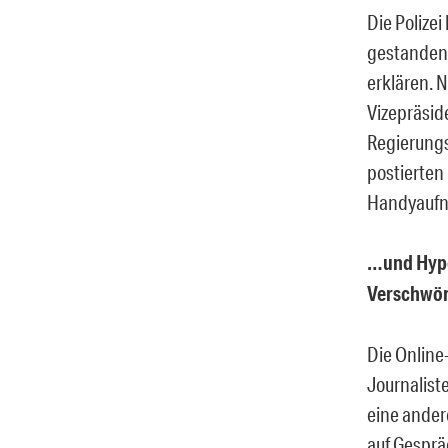
Die Polize
gestanden,
erklären. 
Vizepräsid
Regierungs
postierte
Handyaufna
…und Hypo
Verschwör
Die Online
Journalist
eine ander
auf Gesprä