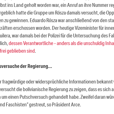
bst ins Land geholt worden war, ein Anruf an ihre Nummer regi
rgeblich hatte die Gruppe um Rósza damals versucht, die Oppo
en zu gewinnen. Eduardo Rósza war anschließend von den sta
äften erschossen worden. Der heutige Vizeminister für inner
lera, war damals bei der Polizei für die Untersuchung des Fal
lich,
dessen Verantwortliche – anders als die unschuldig Inhaf
frei geblieben sind
.
sversuche der Regierung…
 fragwürdige oder widersprüchliche Informationen bekannt
versucht die bolivianische Regierung zu zeigen, dass es sich 
h um einen Putschversuch gehandelt habe. Zweifel daran wür
nd Faschisten“ gestreut, so Präsident Arce.