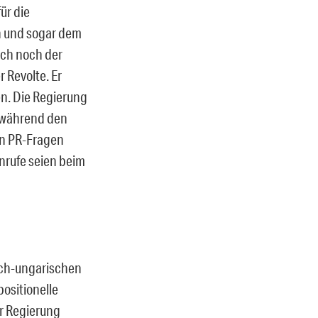
ür die
n und sogar dem
uch noch der
 Revolte. Er
en. Die Regierung
 während
den
in PR-Fragen
Anrufe seien beim
isch-ungarischen
ositionelle
er Regierung