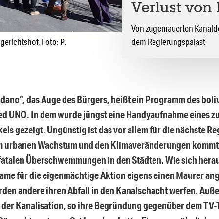
Verlust von I
Von zugemauerten Kanaldec
erichtshof, Foto: P.
dem Regierungspalast
dano“, das Auge des Bürgers, heißt ein Programm des boli
ed UNO. In dem wurde jüngst eine Handyaufnahme eines 
els gezeigt. Ungünstig ist das vor allem für die nächste R
 urbanen Wachstum und den Klimaveränderungen kommt
fatalen Überschwemmungen in den Städten. Wie sich heraus
Dame für die eigenmächtige Aktion eigens einen Maurer an
rden andere ihren Abfall in den Kanalschacht werfen. Au
 der Kanalisation, so ihre Begründung gegenüber dem TV-