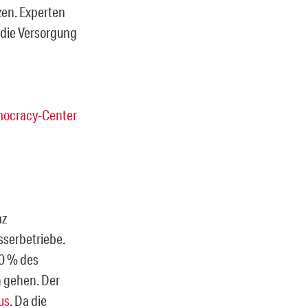
zen. Experten
 die Versorgung
ocracy-Center
az
sserbetriebe.
30 % des
n gehen. Der
us
. Da die