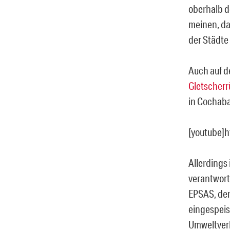
oberhalb d
meinen, da
der Städte 
Auch auf d
Gletscher
in Cochaba
[youtube]
Allerdings
verantwort
EPSAS, der
eingespeis
Umweltve