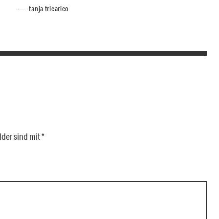
tanja tricarico
lder sind mit
*