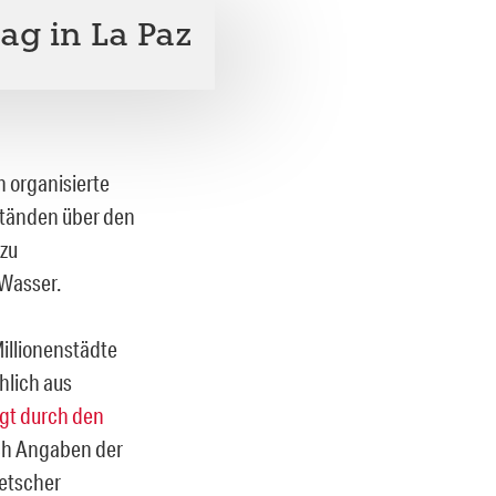
ag in La Paz
n organisierte
 Ständen über den
zu
 Wasser.
Millionenstädte
hlich aus
gt durch den
ch Angaben der
letscher