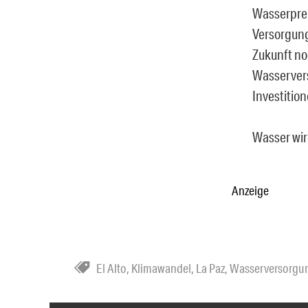
Wasserprei
Versorgung
Zukunft no
Wasservers
Investition
Wasser wir
Anzeige
El Alto
,
Klimawandel
,
La Paz
,
Wasserversorgu