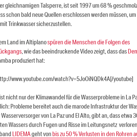
er gleichnamigen Talsperre, ist seit 1997 um 68 % geschmol
ss schon bald neue Quellen erschlossen werden müssen, um
mit Trinkwasser sicherzustellen.
em Land im Altiplano
spüren die Menschen die Folgen des
rückgangs
, wie das beeindruckende Video zeigt, dass das
Dem
mba produziert hat:
http://www.youtube.com/watch?v=5JoOiNQDk4A[/youtube]
 ist nicht nur der Klimawandel für die Wasserprobleme in La P
lich: Probleme bereitet auch die marode Infrastruktur der Wa
 Wasserversorger von La Paz und El Alto, gibt an, dass etwa 
ten Wassers durch Fugen und Risse im Leitungsnetz verlore
rband
LIDEMA
geht von
bis zu 50 % Verlusten in den Rohren a