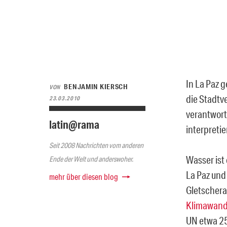
In La Paz 
BENJAMIN KIERSCH
VON
die Stadtv
23.03.2010
verantwort
latin@rama
interpreti
Seit 2008 Nachrichten vom anderen
Wasser ist
Ende der Welt und anderswoher.
La Paz und 
mehr über diesen blog
Gletschera
Klimawande
UN etwa 25