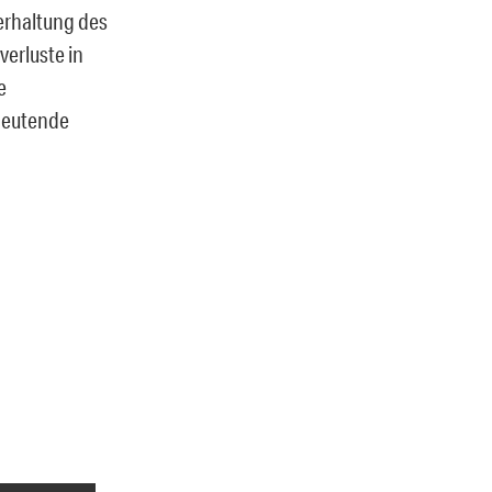
erhaltung des
verluste in
e
deutende