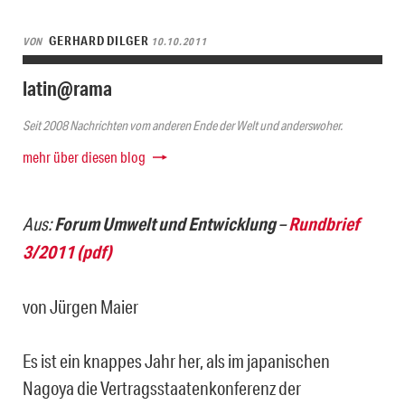
GERHARD DILGER
VON
10.10.2011
latin@rama
Seit 2008 Nachrichten vom anderen Ende der Welt und anderswoher.
mehr über diesen blog
Aus:
Forum Umwelt und Entwicklung
–
Rundbrief
3/2011 (pdf)
von Jürgen Maier
Es ist ein knappes Jahr her, als im japanischen
Nagoya die Vertragsstaatenkonferenz der