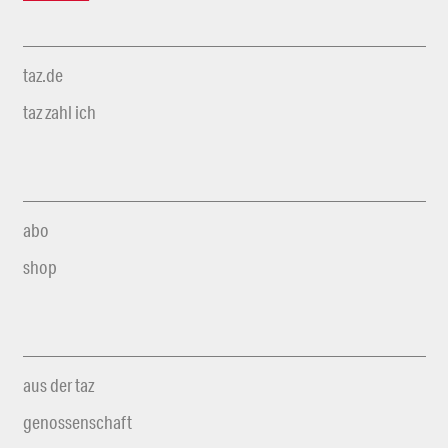
taz.de
taz zahl ich
abo
shop
aus der taz
genossenschaft