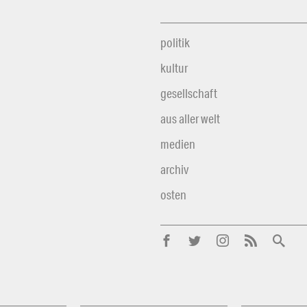
politik
kultur
gesellschaft
aus aller welt
medien
archiv
osten