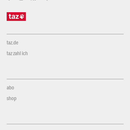
taz.de
taz zahl ich
abo
shop