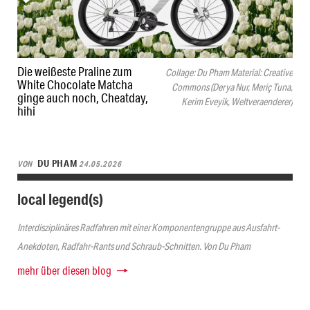
Die weißeste Praline zum
Collage: Du Pham Material: Creative
White Chocolate Matcha
Commons (Derya Nur, Meriç Tuna,
ginge auch noch, Cheatday,
Kerim Eveyik, Weltveraenderer)
hihi
DU PHAM
VON
24.05.2026
local legend(s)
Interdisziplinäres Radfahren mit einer Komponentengruppe aus Ausfahrt-
Anekdoten, Radfahr-Rants und Schraub-Schnitten. Von Du Pham
mehr über diesen blog