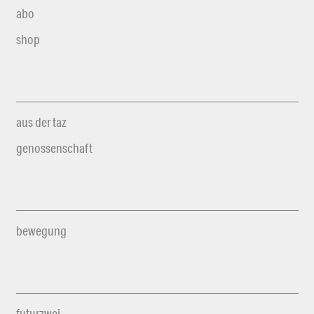
abo
shop
aus der taz
genossenschaft
bewegung
futurzwei