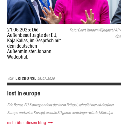
21.05.2025: Die
Foto: Geert Vanden Wijngaert / AP /
Außenbeauftragte der EU,
dpa
Kaja Kallas, im Gespräch mit
dem deutschen
Außenminister Johann
Wadephul.
ERICBONSE
VON
26.07.2025
lost in europe
Eric Bonse, EU-Korrespondent der taz in Brüssel, schreibt hier all das über
Europa und seine Krise(n), was die EU gerne verdrängen würde | Bild: dpa
mehr über diesen blog