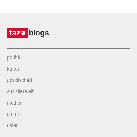
politik
kultur
gesellschaft
aus aller welt
medien
archiv
osten