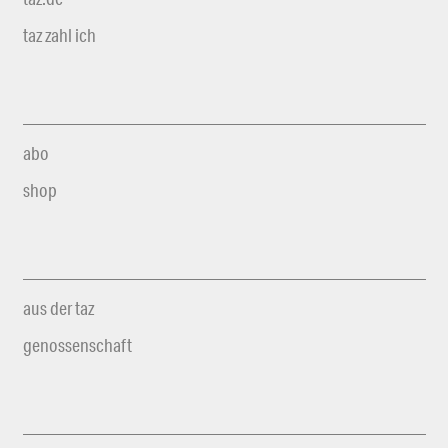
taz zahl ich
abo
shop
aus der taz
genossenschaft