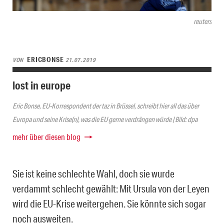
reuters
ERICBONSE
VON
21.07.2019
lost in europe
Eric Bonse, EU-Korrespondent der taz in Brüssel, schreibt hier all das über
Europa und seine Krise(n), was die EU gerne verdrängen würde | Bild: dpa
mehr über diesen blog
Sie ist keine schlechte Wahl, doch sie wurde
verdammt schlecht gewählt: Mit Ursula von der Leyen
wird die EU-Krise weitergehen. Sie könnte sich sogar
noch ausweiten.