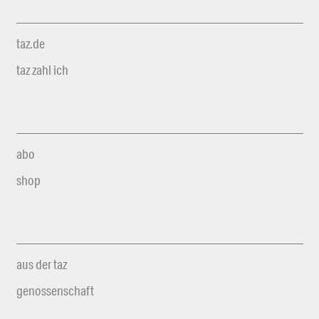
taz.de
taz zahl ich
abo
shop
aus der taz
genossenschaft