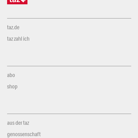
taz.de
taz zahl ich
abo
shop
aus der taz
genossenschaft