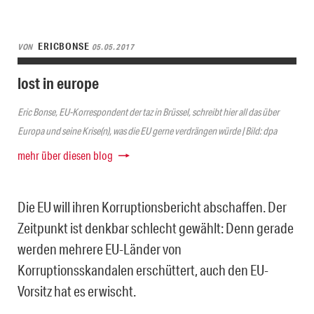
ERICBONSE
VON
05.05.2017
lost in europe
Eric Bonse, EU-Korrespondent der taz in Brüssel, schreibt hier all das über
Europa und seine Krise(n), was die EU gerne verdrängen würde | Bild: dpa
mehr über diesen blog
Die EU will ihren Korruptionsbericht abschaffen. Der
Zeitpunkt ist denkbar schlecht gewählt: Denn gerade
werden mehrere EU-Länder von
Korruptionsskandalen erschüttert, auch den EU-
Vorsitz hat es erwischt.