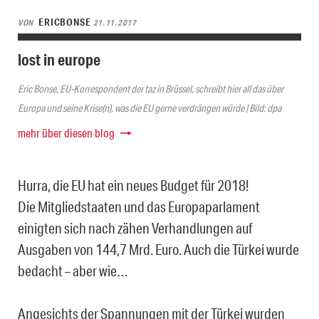
ERICBONSE
VON
21.11.2017
lost in europe
Eric Bonse, EU-Korrespondent der taz in Brüssel, schreibt hier all das über
Europa und seine Krise(n), was die EU gerne verdrängen würde | Bild: dpa
mehr über diesen blog
Hurra, die EU hat ein neues Budget für 2018!
Die Mitgliedstaaten und das Europaparlament
einigten sich nach zähen Verhandlungen auf
Ausgaben von 144,7 Mrd. Euro. Auch die Türkei wurde
bedacht – aber wie…
Angesichts der Spannungen mit der Türkei wurden