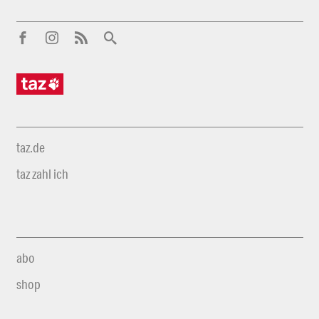
taz.de
taz zahl ich
abo
shop