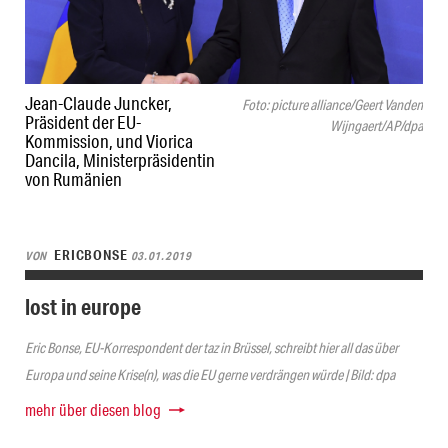
Jean-Claude Juncker,
Foto: picture alliance/Geert Vanden
Präsident der EU-
Wijngaert/AP/dpa
Kommission, und Viorica
Dancila, Ministerpräsidentin
von Rumänien
ERICBONSE
VON
03.01.2019
lost in europe
Eric Bonse, EU-Korrespondent der taz in Brüssel, schreibt hier all das über
Europa und seine Krise(n), was die EU gerne verdrängen würde | Bild: dpa
mehr über diesen blog