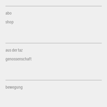
abo
shop
aus der taz
genossenschaft
bewegung