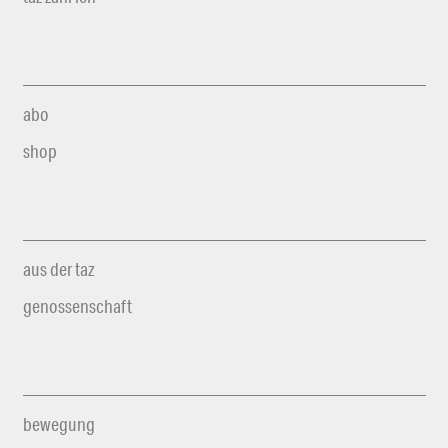
abo
shop
aus der taz
genossenschaft
bewegung