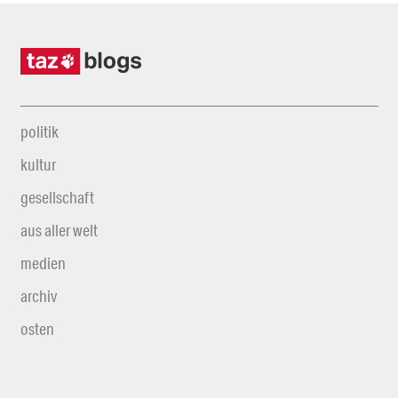
politik
kultur
gesellschaft
aus aller welt
medien
archiv
osten