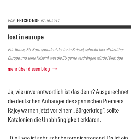
ERICBONSE
VON
07.10.2017
lost in europe
Eric Bonse, EU-Korrespondent der taz in Brüssel, schreibt hier all das über
Europa und seine Krise(n), was die EU gerne verdrängen würde | Bild: dpa
mehr über diesen blog
Ja, wie unverantwortlich ist das denn? Ausgerechnet
die deutschen Anhänger des spanischen Premiers
Rajoy warnen jetzt vor einem „Bürgerkrieg“, sollte
Katalonien die Unabhängigkeit erklären.
„Die Lage ist sehr, sehr besorgniserregend. Da ist ein