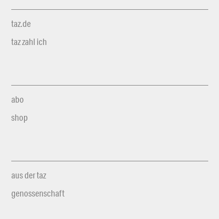
taz.de
taz zahl ich
abo
shop
aus der taz
genossenschaft