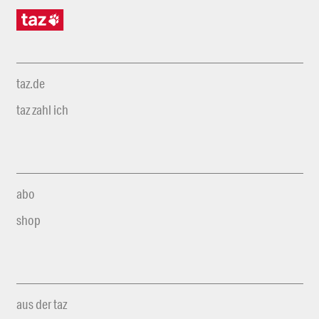
taz.de
taz zahl ich
abo
shop
aus der taz