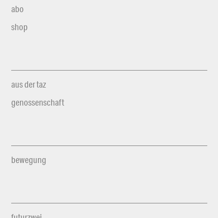
abo
shop
aus der taz
genossenschaft
bewegung
futurzwei