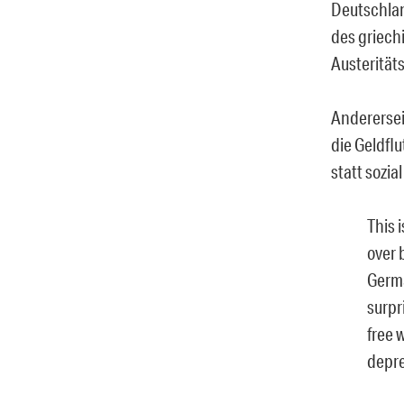
Deutschlan
des griech
Austeritäts
Andererseit
die Geldflu
statt sozia
This 
over 
Germa
surpr
free 
depre