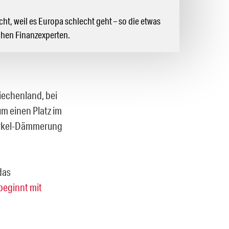
ht, weil es Europa schlecht geht – so die etwas
chen Finanzexperten.
riechenland, bei
um einen Platz im
 Merkel-Dämmerung
das
beginnt mit