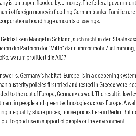
ny is, on paper, flooded by… money. The federal government i
nami of foreign money is flooding German banks. Families are
corporations hoard huge amounts of savings.
 Geld ist kein Mangel in Schland, auch nicht in den Staatska
ieren die Parteien der “Mitte” dann immer mehr Zustimmung
oKo, warum profitiert die AfD?
nswer is: Germany’s habitat, Europe, is in a deepening systemi
an austerity policies first tried and tested in Greece were, soo
ded to the rest of Europe, Germany as well. The result is low le
tment in people and green technologies across Europe. A wall
ing inequality, share prices, house prices here in Berlin. But no
 put to good use in support of people or the environment.