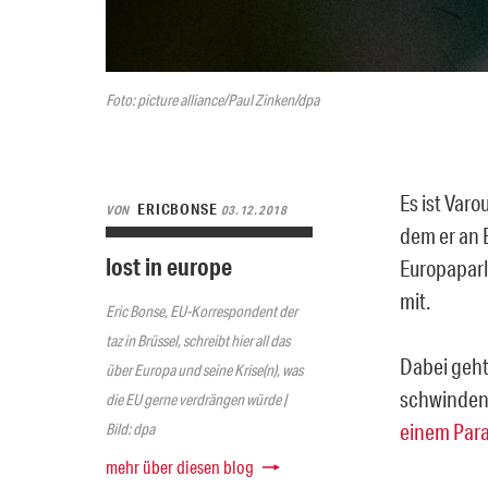
Foto: picture alliance/Paul Zinken/dpa
Es ist Var
ERICBONSE
VON
03.12.2018
dem er an B
lost in europe
Europaparl
mit.
Eric Bonse, EU-Korrespondent der
taz in Brüssel, schreibt hier all das
Dabei geht
über Europa und seine Krise(n), was
schwindend
die EU gerne verdrängen würde |
einem Par
Bild: dpa
mehr über diesen blog