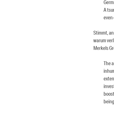
Germa
A tsu
even 
Stimmt, an
warum verl
Merkels Gr
The a
inhum
exten
inves
boost
being