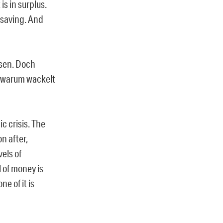
s in surplus.
 saving. And
ssen. Doch
, warum wackelt
c crisis. The
n after,
vels of
 of money is
ne of it is