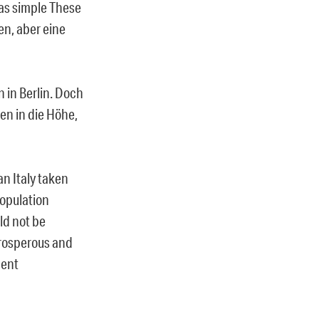
was simple These
en, aber eine
n in Berlin. Doch
ten in die Höhe,
an Italy taken
population
ld not be
prosperous and
nent