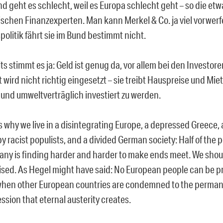
d geht es schlecht, weil es Europa schlecht geht – so die et
ischen Finanzexperten. Man kann Merkel & Co. ja viel vorwerf
politik fährt sie im Bund bestimmt nicht.
s stimmt es ja: Geld ist genug da, vor allem bei den Investore
t wird nicht richtig eingesetzt – sie treibt Hauspreise und Mie
l und umweltverträglich investiert zu werden.
is why we live in a disintegrating Europe, a depressed Greece, 
by racist populists, and a divided German society: Half of the 
ny is finding harder and harder to make ends meet. We shou
ised. As Hegel might have said: No European people can be 
when other European countries are condemned to the perma
ssion that eternal austerity creates.