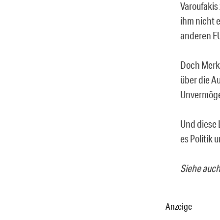
Varoufakis 
ihm nicht e
anderen EU
Doch Merke
über die Au
Unvermögen
Und diese L
es Politik
Siehe auc
Anzeige