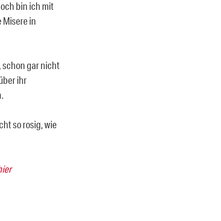
noch bin ich mit
e Misere in
, schon gar nicht
über ihr
.
cht so rosig, wie
hier