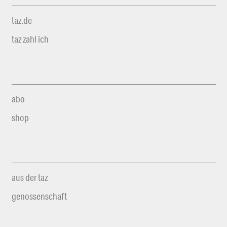
taz.de
taz zahl ich
abo
shop
aus der taz
genossenschaft