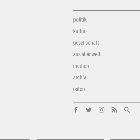
politik
kultur
gesellschaft
aus aller welt
medien
archiv
osten