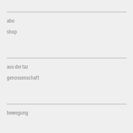
abo
shop
aus der taz
genossenschaft
bewegung