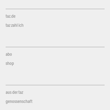
taz.de
taz zahl ich
abo
shop
aus der taz
genossenschaft