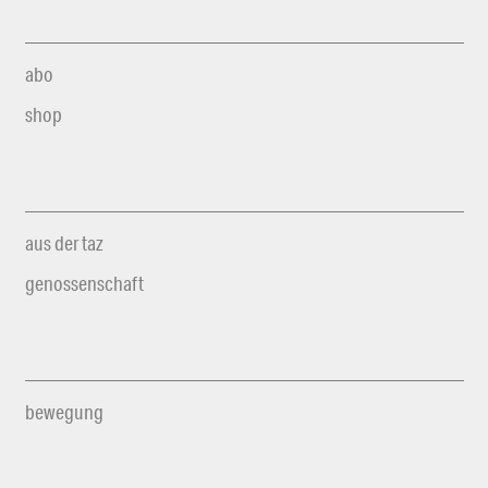
abo
shop
aus der taz
genossenschaft
bewegung