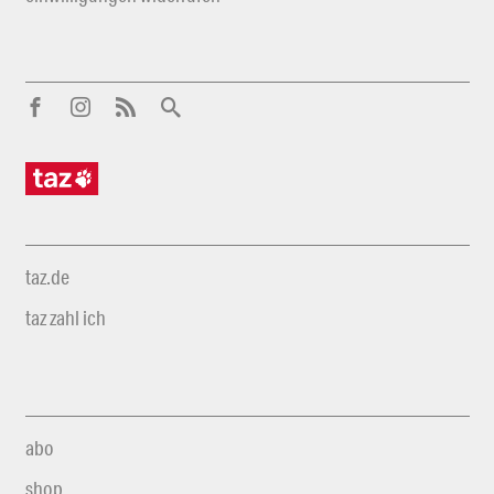
taz.de
taz zahl ich
abo
shop