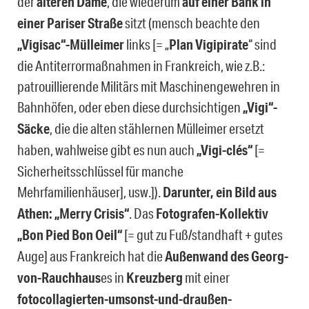
der
älteren Dame
, die wiederum
auf einer Bank in
einer Pariser Straße
sitzt (mensch beachte den
„Vigisac“-Mülleimer
links [= „
Plan Vigipirate
“ sind
die Antiterrormaßnahmen in Frankreich, wie z.B.:
patrouillierende Militärs mit Maschinengewehren in
Bahnhöfen, oder eben diese durchsichtigen
„Vigi“-
Säcke
, die die alten stählernen Mülleimer ersetzt
haben, wahlweise gibt es nun auch
„Vigi-clés“
[=
Sicherheitsschlüssel für manche
Mehrfamilienhäuser], usw.]).
Darunter, ein Bild aus
Athen:
„Merry Crisis“
. Das
Fotografen-Kollektiv
„Bon Pied Bon Oeil“
[= gut zu Fuß/standhaft + gutes
Auge] aus Frankreich hat die
Außenwand des Georg-
von-Rauchhaus
es in
Kreuzberg
mit einer
fotocollagierten-umsonst-und-draußen-