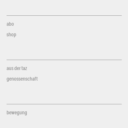
abo
shop
aus der taz
genossenschaft
bewegung