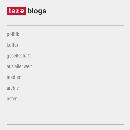
politik
kultur
gesellschaft
aus aller welt
medien
archiv
osten