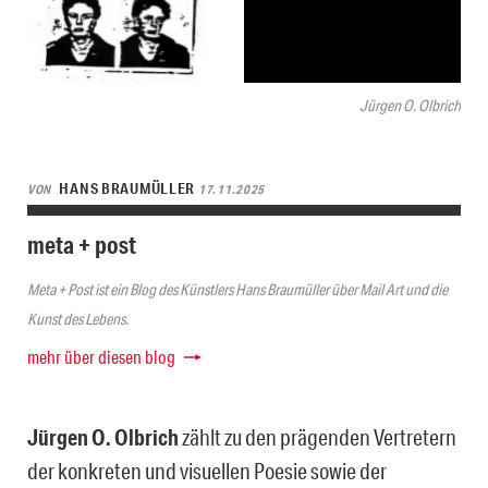
Jürgen O. Olbrich
HANS BRAUMÜLLER
VON
17.11.2025
meta + post
Meta + Post ist ein Blog des Künstlers Hans Braumüller über Mail Art und die
Kunst des Lebens.
mehr über diesen blog
Jürgen O. Olbrich
zählt zu den prägenden Vertretern
der konkreten und visuellen Poesie sowie der