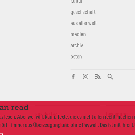
kultur
gesellschaft
aus aller welt
medien
archiv
osten
can read
aus der taz
bewegung
 lesen. Aber wer will, kann. Texte, die es nicht allen recht mache
ört – immer aus Überzeugung und ohne Paywall. Das ist mit Ihrer 
genossenschaft