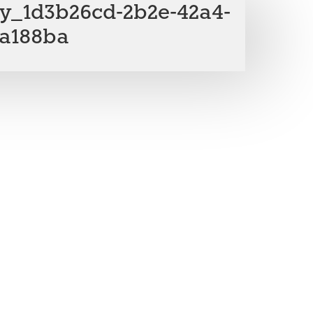
ry_1d3b26cd-2b2e-42a4-
3a188ba