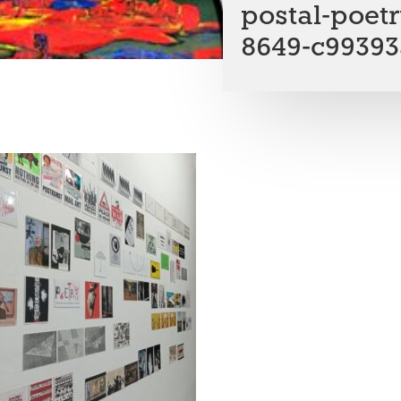
postal-poet
8649-c9939