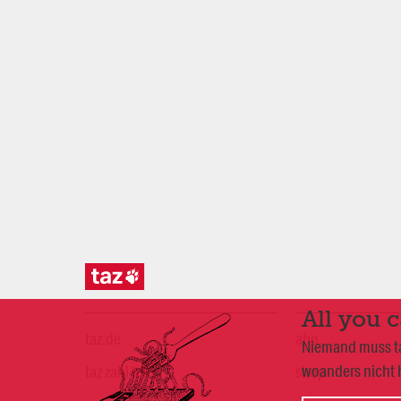
All you 
taz.de
abo
Niemand muss taz
woanders nicht h
taz zahl ich
shop