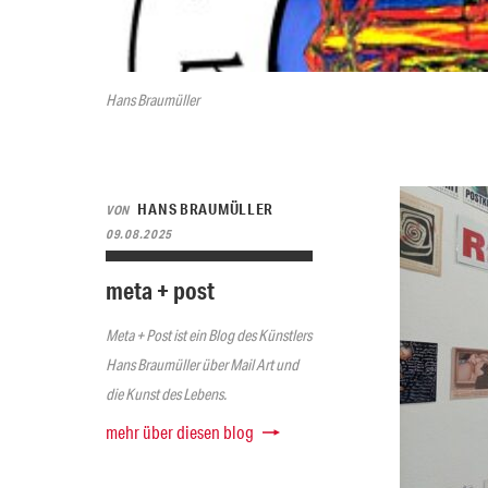
Hans Braumüller
HANS BRAUMÜLLER
VON
09.08.2025
meta + post
Meta + Post ist ein Blog des Künstlers
Hans Braumüller über Mail Art und
die Kunst des Lebens.
mehr über diesen blog