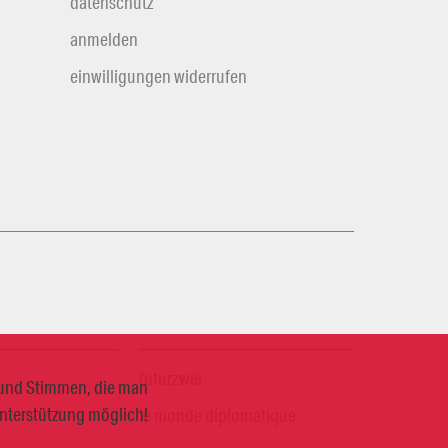
datenschutz
anmelden
einwilligungen widerrufen
futurzwei
n und Stimmen, die man
Unterstützung möglich!
le monde diplomatique