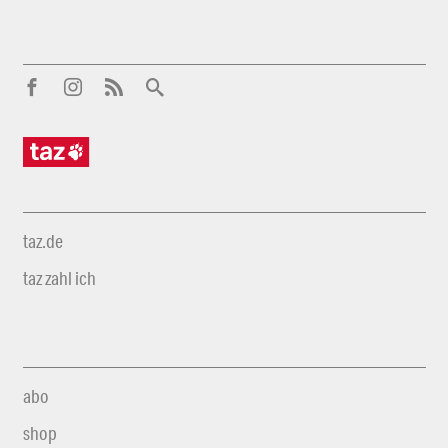
taz.de
taz zahl ich
abo
shop