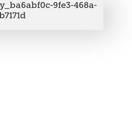
ry_ba6abf0c-9fe3-468a-
b7171d