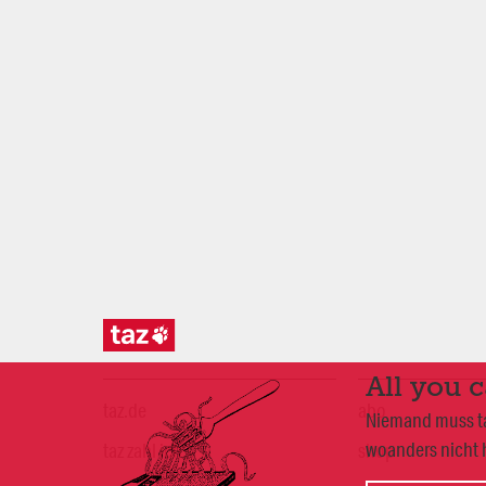
All you 
taz.de
abo
Niemand muss taz
woanders nicht h
taz zahl ich
shop