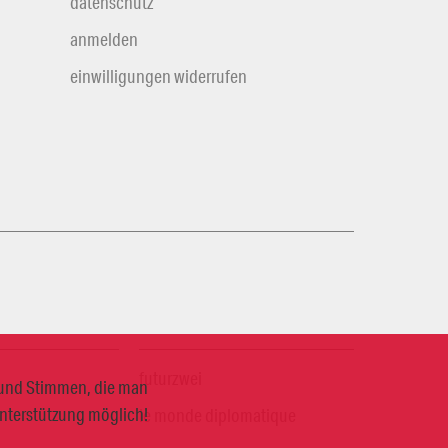
datenschutz
anmelden
einwilligungen widerrufen
futurzwei
n und Stimmen, die man
Unterstützung möglich!
le monde diplomatique