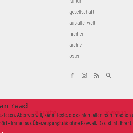
kultur
gesellschaft
aus aller welt
medien
archiv
osten
can read
aus der taz
bewegung
 lesen. Aber wer will, kann. Texte, die es nicht allen recht mache
ört – immer aus Überzeugung und ohne Paywall. Das ist mit Ihrer 
genossenschaft