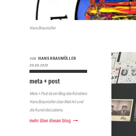
Hans Braumüller
HANS BRAUMÜLLER
VON
09.08.2025
meta + post
Meta + Post ist ein Blog des Künstlers
Hans Braumüller über Mail Art und
die Kunst des Lebens.
mehr über diesen blog