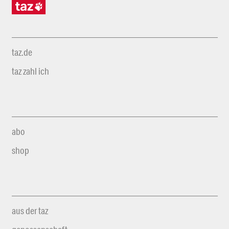
taz.de
taz zahl ich
abo
shop
aus der taz