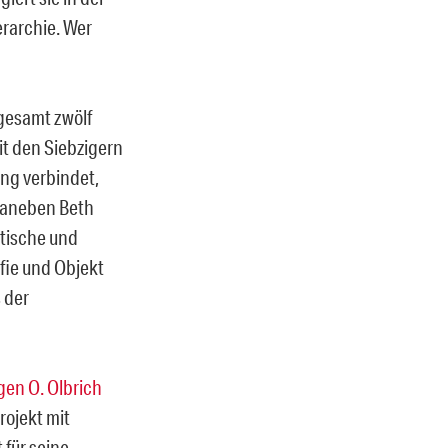
erarchie. Wer
gesamt zwölf
eit den Siebzigern
ang verbindet,
 Daneben Beth
itische und
afie und Objekt
 der
gen O. Olbrich
rojekt mit
für seine