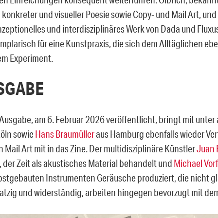
 konkreter und visueller Poesie sowie Copy- und Mail Art, und 
zeptionelles und interdisziplinäres Werk von Dada und Fluxus
mplarisch für eine Kunstpraxis, die sich dem Alltäglichen ebe
dem Experiment.
USGABE
 Ausgabe, am 6. Februar 2026 veröffentlicht, bringt mit unte
öln sowie
Hans Braumüller
aus Hamburg ebenfalls wieder Vert
 Mail Art mit in das Zine. Der multidisziplinäre Künstler
Juan 
 der Zeit als akustisches Material behandelt und
Michael Vor
lbstgebauten Instrumenten Geräusche produziert, die nicht gla
atzig und widerständig, arbeiten hingegen bevorzugt mit d