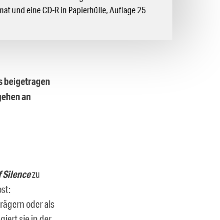
mat und eine CD-R in Papierhülle, Auflage 25
s beigetragen
 gehen an
f Silence
zu
st:
rägern oder als
iert sie in der