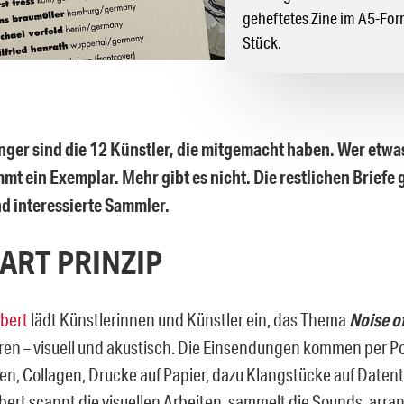
geheftetes Zine im A5-For
Stück.
ger sind die 12 Künstler, die mitgemacht haben. Wer etwa
mt ein Exemplar. Mehr gibt es nicht. Die restlichen Briefe
d interessierte Sammler.
 ART PRINZIP
bert
lädt Künstlerinnen und Künstler ein, das Thema
Noise o
eren – visuell und akustisch. Die Einsendungen kommen per Po
n, Collagen, Drucke auf Papier, dazu Klangstücke auf Datent
bert scannt die visuellen Arbeiten, sammelt die Sounds, arrang