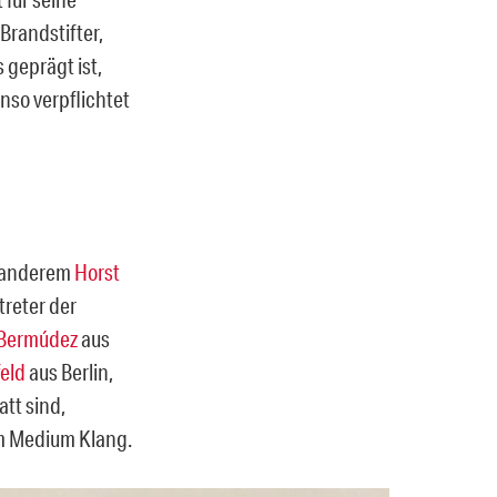
Brandstifter,
 geprägt ist,
nso verpflichtet
r anderem
Horst
reter der
Bermúdez
aus
feld
aus Berlin,
tt sind,
em Medium Klang.