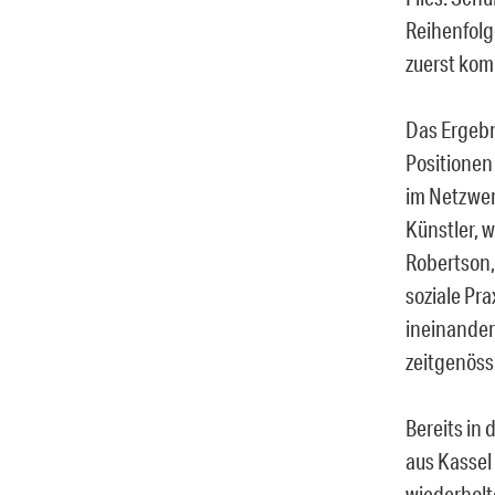
Reihenfolge
zuerst kom
Das Ergebn
Positionen
im Netzwer
Künstler, 
Robertson,
soziale Pr
ineinander
zeitgenös
Bereits in
aus Kassel
wiederholt