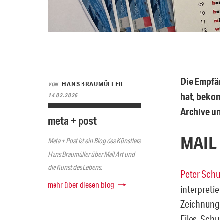
Die Empfän
HANS BRAUMÜLLER
VON
hat, bekom
14.02.2026
Archive un
meta + post
MAIL
Meta + Post ist ein Blog des Künstlers
Hans Braumüller über Mail Art und
die Kunst des Lebens.
Peter Schu
mehr über diesen blog
interpreti
Zeichnunge
Files. Schu