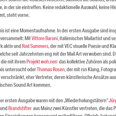
, in der sie eintreffen. Keine redaktionelle Auswahl, keine Hi
mt, steht vorne.
is ist eine Momentaufnahme. In der ersten Ausgabe sind ins
 versammelt: Mit
Vittore Baroni
, italienischer Mailartist und s
k aktiv und
Rod Summers
, der mit VEC visuelle Poesie und Kl
welche seit Jahrzehnten eng mit der Mail Art verwoben sind.
 die mit ihrem
Projekt woh.nen
das kollektive Zuhören als pol
axis untersucht oder
Thomas Rosen
, der mit rsn Klang, Fotogr
 verschränkt, eher Vertreter, deren künstlerische Ansätze aus
sischen Sound Art kommen.
 der ersten Ausgabe waren mit den „Wiederholungstätern“
Jür
 und
Brandstifter
aus Mainz zwei Künstler vertreten, die das P
en Einreichungen konsequent weiterführen. Olbrich, bekannt 