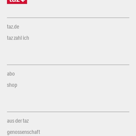
taz.de
taz zahl ich
abo
shop
aus der taz
genossenschaft