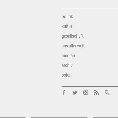
politik
kultur
gesellschaft
aus aller welt
medien
archiv
osten