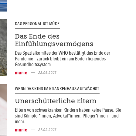
DAS PERSONAL IST MÜDE
Das Ende des
Einfühlungsvermögens
Das Spezialkomitee der WHO bestätigt das Ende der
Pandemie – zurück bleibt ein am Boden liegendes
Gesundheitssystem
marie
23.06.2023
WENN DAS KIND IM KRANKENHAUS AUFWÄCHST
Unerschütterliche Eltern
Eltern von schwerkranken Kindern haben keine Pause. Sie
sind Kämpfer*innen, Advokat*innen, Pfleger*innen – und
mehr.
marie
27.02.2023