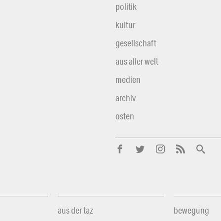
politik
kultur
gesellschaft
aus aller welt
medien
archiv
osten
aus der taz
bewegung