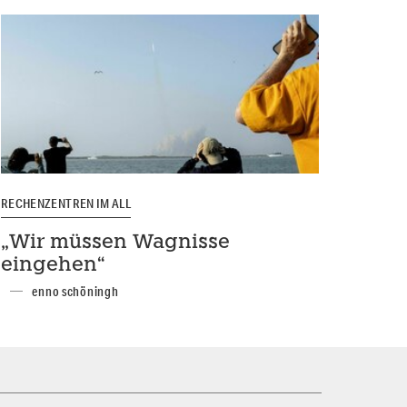
RECHENZENTREN IM ALL
„Wir müssen Wagnisse
eingehen“
enno schöningh