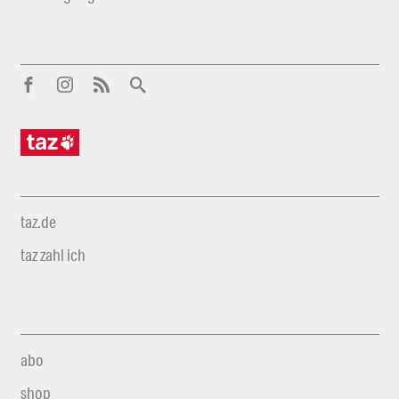
taz.de
taz zahl ich
abo
shop