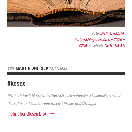
Foto:
Dietmar Rabich
,
Aufgeschlagenes Buch -- 2020 --
4204
, Zuschnitt,
CC BY-SA 4.0
MARTIN UNFRIED
VON
18.11.2023
ökosex
Martin Unfrieds Blog beschäftigt sich mit emotionaler Klimaintelligenz, mit
der Kultur und Emotion von solarer Effizienz und Ökologie .
mehr über diesen blog