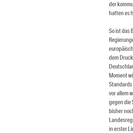
der kommu
hatten es 
So ist das
Regierunge
europäisch
dem Druckm
Deutschlan
Moment wir
Standards 
vor allem w
gegen die 
bisher noc
Landesregi
in erster L