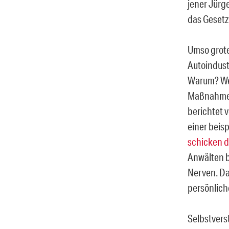
jener Jürg
das Gesetz 
Umso grote
Autoindustr
Warum? Wei
Maßnahmen 
berichtet 
einer beis
schicken di
Anwälten b
Nerven. Da
persönliche
Selbstvers