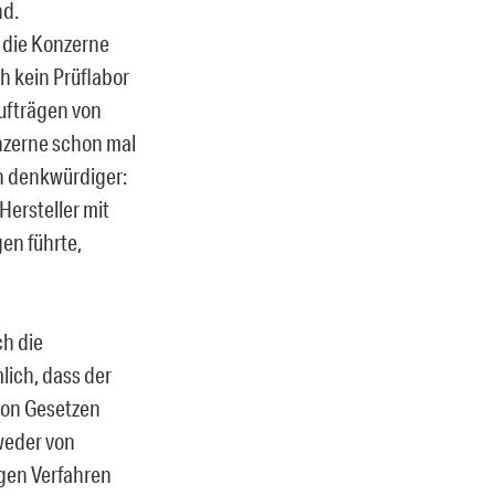
nd.
 die Konzerne
h kein Prüflabor
Aufträgen von
nzerne schon mal
h denkwürdiger:
Hersteller mit
gen führte,
ch die
lich, dass der
 von Gesetzen
 weder von
igen Verfahren