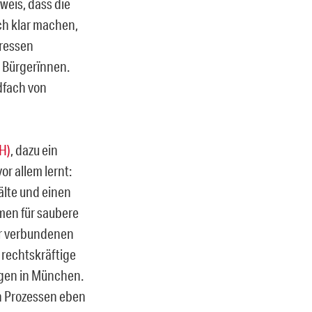
eis, dass die
ch klar machen,
eressen
 Bürgerïnnen.
dfach von
H)
, dazu ein
r allem lernt:
älte und einen
men für saubere
hr verbundenen
 rechtskräftige
ngen in München.
n Prozessen eben