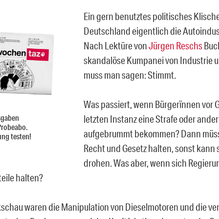
Ein gern benutztes politisches Klische
Deutschland eigentlich die Autoindust
Nach Lektüre von
Jürgen Reschs
Buch
skandalöse Kumpanei von Industrie 
muss man sagen: Stimmt.
Was passiert, wenn Bürgerïnnen vor G
sgaben
letzten Instanz eine Strafe oder ande
Probeabo.
aufgebrummt bekommen? Dann müsse
ung testen!
Recht und Gesetz halten, sonst kann
drohen. Was aber, wenn sich Regieru
eile halten?
kschau waren die Manipulation von Dieselmotoren und die ve