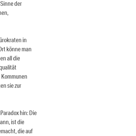
Sinne der
nen,
ürokraten in
r Ort könne man
en all die
qualität
ie Kommunen
en sie zur
 Paradox hin: Die
nn, ist die
emacht, die auf