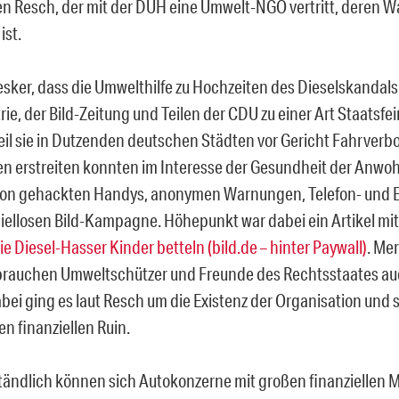
en Resch, der mit der DUH eine Umwelt-NGO vertritt, deren Wa
ist.
sker, dass die Umwelthilfe zu Hochzeiten des Dieselskandals
ie, der Bild-Zeitung und Teilen der CDU zu einer Art Staatsfei
l sie in Dutzenden deutschen Städten vor Gericht Fahrverb
erstreiten konnten im Interesse der Gesundheit der Anwo
von gehackten Handys, anonymen Warnungen, Telefon- und E
piellosen Bild-Kampagne. Höhepunkt war dabei ein Artikel mit
e Diesel-Hasser Kinder betteln (bild.de – hinter Paywall)
. Me
rauchen Umweltschützer und Freunde des Rechtsstaates au
bei ging es laut Resch um die Existenz der Organisation und 
n finanziellen Ruin.
tändlich können sich Autokonzerne mit großen finanziellen M