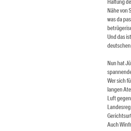
Haltung de
Nähe von S
was da pas
betrügeris
Und das is
deutschen 
Nun hat Jü
spannendes
Wer sich f
langen Ate
Luft gegen
Landesregi
Gerichtsur
Auch Winfr