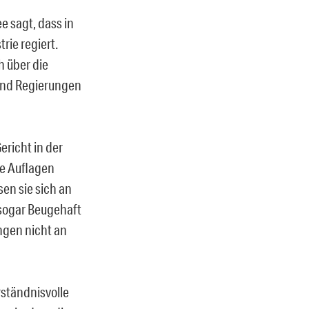
e sagt, dass in
rie regiert.
 über die
und Regierungen
ericht in der
re Auflagen
n sie sich an
 sogar Beugehaft
ngen nicht an
rständnisvolle