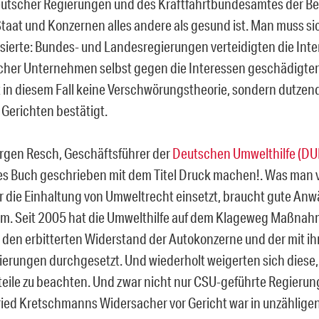
utscher Regierungen und des Kraftfahrtbundesamtes der Bew
taat und Konzernen alles andere als gesund ist. Man muss si
sierte: Bundes- und Landesregierungen verteidigten die Int
cher Unternehmen selbst gegen die Interessen geschädigter
t in diesem Fall keine Verschwörungstheorie, sondern dutzen
Gerichten bestätigt.
rgen Resch, Geschäftsführer der
Deutschen Umwelthilfe (DU
 Buch geschrieben mit dem Titel Druck machen!. Was man vo
ür die Einhaltung von Umweltrecht einsetzt, braucht gute Anw
m. Seit 2005 hat die Umwelthilfe auf dem Klageweg Maßnah
 den erbitterten Widerstand der Autokonzerne und der mit i
erungen durchgesetzt. Und wiederholt weigerten sich diese,
teile zu beachten. Und zwar nicht nur CSU-geführte Regieru
ied Kretschmanns Widersacher vor Gericht war in unzählige