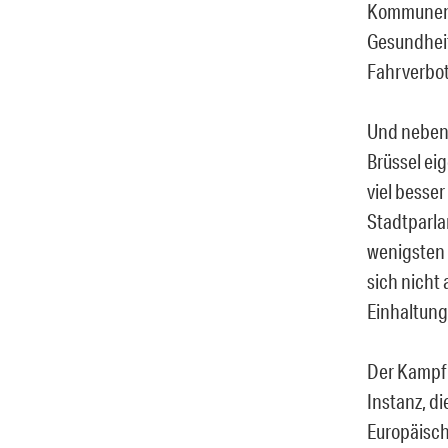
Kommunen 
Gesundheit
Fahrverbot
Und nebenb
Brüssel eig
viel besser
Stadtparla
wenigsten
sich nicht
Einhaltun
Der Kampf 
Instanz, d
Europäisch