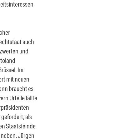
eitsinteressen
scher
Rechtstaat auch
nzwerten und
utoland
Brüssel. Im
ert mit neuen
ann braucht es
rn Urteile fällte
erpräsidenten
gefordert, als
ren Staatsfeinde
 daneben. Jürgen