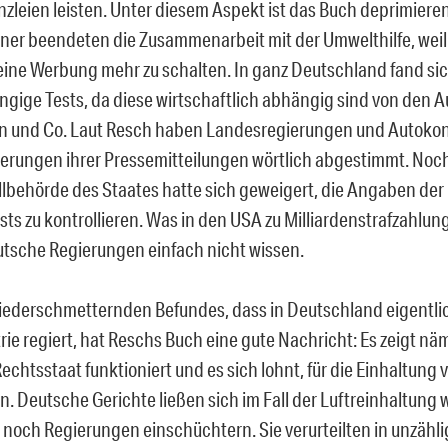
zleien leisten. Unter diesem Aspekt ist das Buch deprimiere
ner beendeten die Zusammenarbeit mit der Umwelthilfe, weil
eine Werbung mehr zu schalten. In ganz Deutschland fand sic
ngige Tests, da diese wirtschaftlich abhängig sind von den 
n und Co. Laut Resch haben Landesregierungen und Autoko
ierungen ihrer Pressemitteilungen wörtlich abgestimmt. Noc
llbehörde des Staates hatte sich geweigert, die Angaben der 
ts zu kontrollieren. Was in den USA zu Milliardenstrafzahlun
utsche Regierungen einfach nicht wissen.
niederschmetternden Befundes, dass in Deutschland eigentli
ie regiert, hat Reschs Buch eine gute Nachricht: Es zeigt näm
echtsstaat funktioniert und es sich lohnt, für die Einhaltung
n. Deutsche Gerichte ließen sich im Fall der Luftreinhaltung
noch Regierungen einschüchtern. Sie verurteilten in unzähl