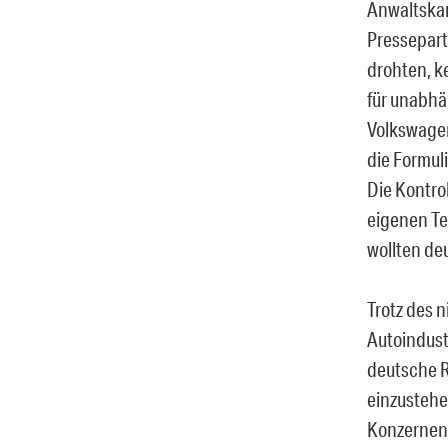
Anwaltskan
Pressepart
drohten, k
für unabhä
Volkswage
die Formul
Die Kontro
eigenen Tes
wollten de
Trotz des 
Autoindustr
deutsche R
einzustehe
Konzernen 