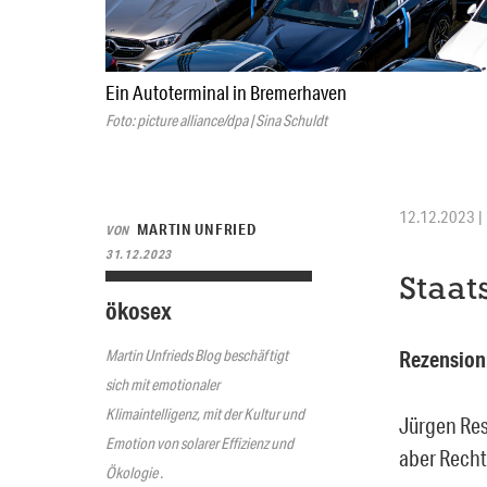
Ein Autoterminal in Bremerhaven
Foto: picture alliance/dpa | Sina Schuldt
12.12.2023 | 
MARTIN UNFRIED
VON
31.12.2023
Staat
ökosex
Martin Unfrieds Blog beschäftigt
Rezension
sich mit emotionaler
Klimaintelligenz, mit der Kultur und
Jürgen Res
Emotion von solarer Effizienz und
aber Recht
Ökologie .