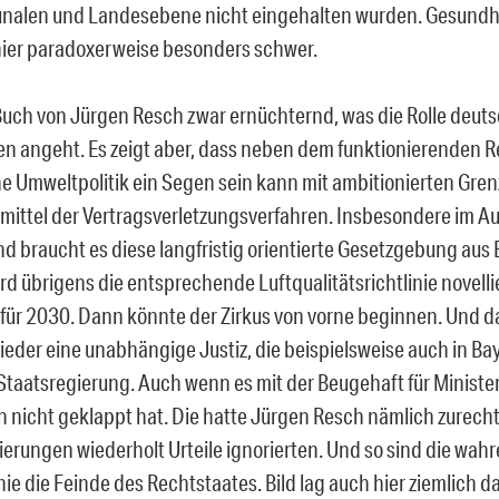
nalen und Landesebene nicht eingehalten wurden. Gesundh
hier paradoxerweise besonders schwer.
 Buch von Jürgen Resch zwar ernüchternd, was die Rolle deut
n angeht. Es zeigt aber, dass neben dem funktionierenden 
e Umweltpolitik ein Segen sein kann mit ambitionierten Gre
ittel der Vertragsverletzungsverfahren. Insbesondere im A
d braucht es diese langfristig orientierte Gesetzgebung aus 
d übrigens die entsprechende Luftqualitätsrichtlinie novelli
für 2030. Dann könnte der Zirkus von vorne beginnen. Und d
ieder eine unabhängige Justiz, die beispielsweise auch in Baye
Staatsregierung. Auch wenn es mit der Beugehaft für Minist
h nicht geklappt hat. Die hatte Jürgen Resch nämlich zurecht 
erungen wiederholt Urteile ignorierten. Und so sind die wah
inie die Feinde des Rechtstaates. Bild lag auch hier ziemlich