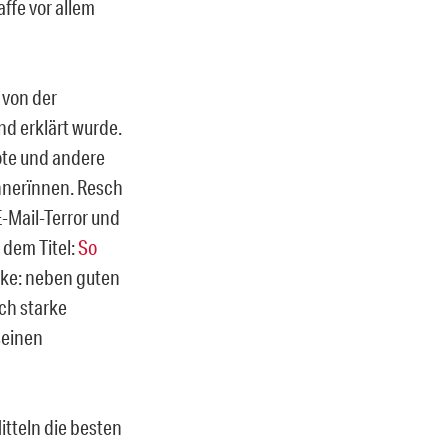
ffe vor allem
 von der
nd erklärt wurde.
ote und andere
hnerïnnen. Resch
-Mail-Terror und
 dem Titel:
So
rke: neben guten
ch starke
seinen
itteln die besten