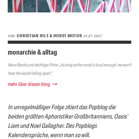
CHRISTIAN IHLE & HORST MOTOR
VON
29.07.2007
monarchie & alltag
Neue Bands und wichtige Filme: „As long as the music’s loud enough, we won’t
hear the world falling apart“.
mehr über diesen blog
In unregelmäßiger Folge zitiert das Popblog die
beiden größten Aphoristiker Großbritanniens, Oasis’
Liam und Noel Gallagher. Des Popblogs
Kalendersprüche, wenn man so will.