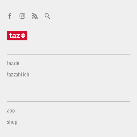
taz.de
taz zahl ich
abo
shop