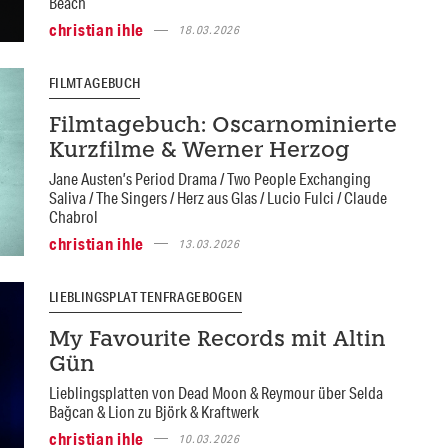
Beach
christian ihle
18.03.2026
FILMTAGEBUCH
Filmtagebuch: Oscarnominierte
Kurzfilme & Werner Herzog
Jane Austen’s Period Drama / Two People Exchanging
Saliva / The Singers / Herz aus Glas / Lucio Fulci / Claude
Chabrol
christian ihle
13.03.2026
LIEBLINGSPLATTENFRAGEBOGEN
My Favourite Records mit Altin
Gün
Lieblingsplatten von Dead Moon & Reymour über Selda
Bağcan & Lion zu Björk & Kraftwerk
christian ihle
10.03.2026