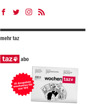
mehr taz
abo