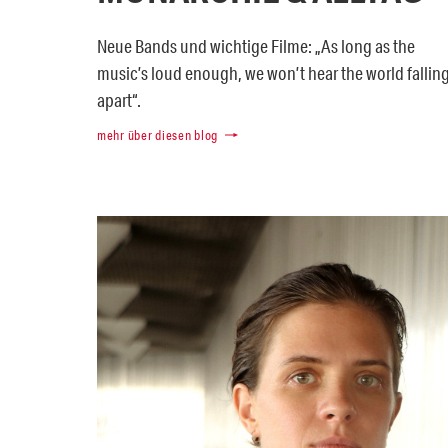
Neue Bands und wichtige Filme: „As long as the
music’s loud enough, we won’t hear the world fallin
apart“.
mehr über diesen blog