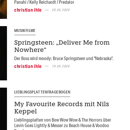
Panahi / Kelly Reichardt / Predator
christian ihle
20.03.2026
MUSIKFILME
Springsteen: „Deliver Me from
Nowhere“
Der Boss wird moody: Bruce Springsteen und "Nebraska".
christian ihle
19.03.2026
LIEBLINGSPLATTENFRAGEBOGEN
My Favourite Records mit Nils
Keppel
Lieblingsplatten von Bow Wow Wow & The Horrors über
Levin Goes Lightly & Messer zu Beach House & Voodoo