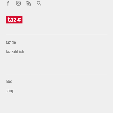
taz.de
taz zahl ich
abo
shop