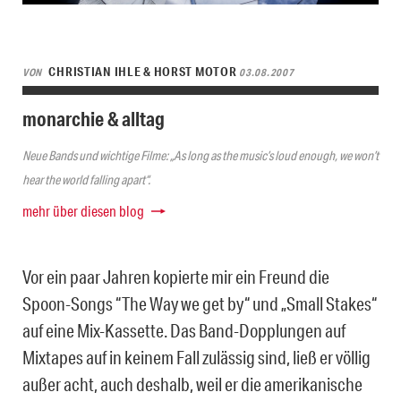
CHRISTIAN IHLE & HORST MOTOR
VON
03.08.2007
monarchie & alltag
Neue Bands und wichtige Filme: „As long as the music’s loud enough, we won’t
hear the world falling apart“.
mehr über diesen blog
Vor ein paar Jahren kopierte mir ein Freund die
Spoon-Songs “The Way we get by“ und „Small Stakes“
auf eine Mix-Kassette. Das Band-Dopplungen auf
Mixtapes auf in keinem Fall zulässig sind, ließ er völlig
außer acht, auch deshalb, weil er die amerikanische