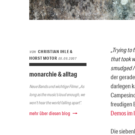
„Trying to
CHRISTIAN IHLE &
VON
that took w
HORST MOTOR
05.09.2007
smudged / 
monarchie & alltag
der gerade
darlegen k
Neue Bands und wichtige Filme: „As
Campesinos
long as the music’s loud enough, we
won’t hear the world falling apart“.
freudigen 
Demos im In
mehr über diesen blog
Die sieben