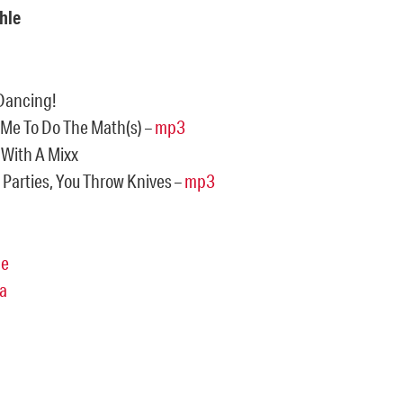
Ihle
 Dancing!
l Me To Do The Math(s) –
mp3
d With A Mixx
 Parties, You Throw Knives –
mp3
e
a