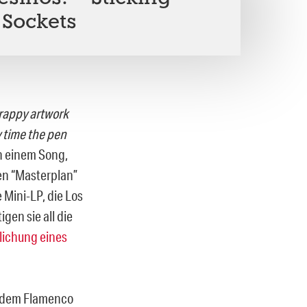
 Sockets
crappy artwork
y time the pen
n einem Song,
en “Masterplan”
 Mini-LP, die Los
en sie all die
lichung eines
h dem Flamenco