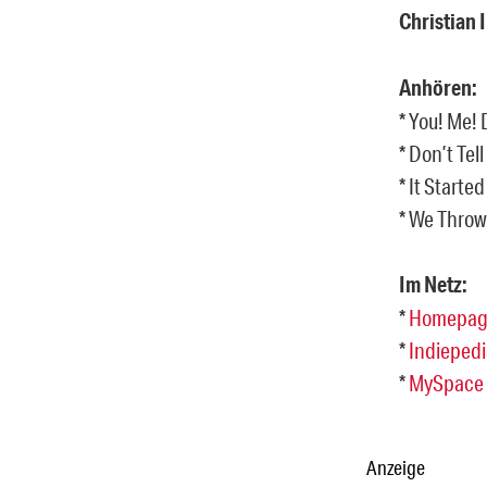
Christian 
Anhören:
* You! Me!
* Don’t Tel
* It Starte
* We Throw
Im Netz:
*
Homepag
*
Indiepedi
*
MySpace
Anzeige