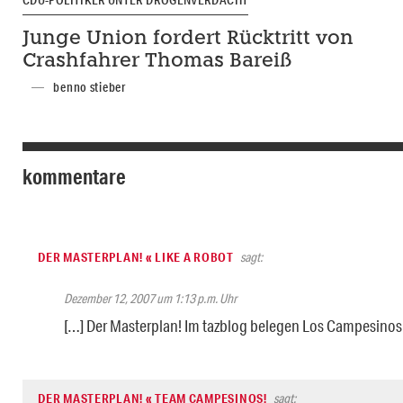
CDU-POLITIKER UNTER DROGENVERDACHT
Junge Union fordert Rücktritt von
Crashfahrer Thomas Bareiß
benno stieber
kommentare
DER MASTERPLAN! « LIKE A ROBOT
sagt:
Dezember 12, 2007 um 1:13 p.m. Uhr
[…] Der Masterplan! Im tazblog belegen Los Campesinos!
DER MASTERPLAN! « TEAM CAMPESINOS!
sagt: