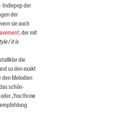
– Indiepop der
ngen der
vern sie auch
avement
, der mit
le / it is
tallklar die
und so den exakt
r den Melodien
 das schön-
 oder „You throw
aufempfehlung