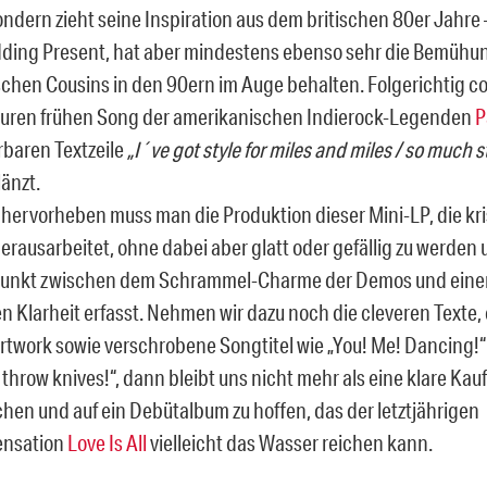
ondern zieht seine Inspiration aus dem britischen 80er Jahre 
ing Present, hat aber mindestens ebenso sehr die Bemühu
chen Cousins in den 90ern im Auge behalten. Folgerichtig co
uren frühen Song der amerikanischen Indierock-Legenden
P
baren Textzeile
„I´ve got style for miles and miles / so much sty
änzt.
hervorheben muss man die Produktion dieser Mini-LP, die kris
erausarbeitet, ohne dabei aber glatt oder gefällig zu werden 
 Punkt zwischen dem Schrammel-Charme der Demos und eine
en Klarheit erfasst. Nehmen wir dazu noch die cleveren Texte,
Artwork sowie verschrobene Songtitel wie „You! Me! Dancing!“
e throw knives!“, dann bleibt uns nicht mehr als eine klare K
hen und auf ein Debütalbum zu hoffen, das der letztjährigen
ensation
Love Is All
vielleicht das Wasser reichen kann.