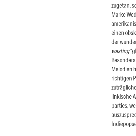
zugetan, s
Marke Wedd
amerikanis
einen obsk
der wunder
wasting“
gl
Besonders 
Melodien h
richtigen
zuträglich
linkische 
parties, w
auszusprec
Indiepops