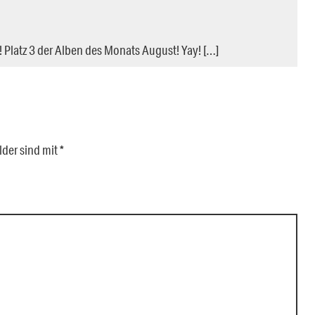
 Platz 3 der Alben des Monats August! Yay! […]
lder sind mit
*