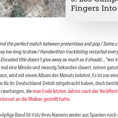
Fingers Into
 find the perfect match between pretentious and pop / Some 
ay too long to draw / Handwritten tracklisting restarted ever
Encoded title doesn’t give away as much as it should…”
wer i
 mal eine Minute und zwanzig Sekunden dauert, seinen ganz
ann, wird mit einem Album des Monats belohnt. Es ist nur eine
 für ihr Deutschland-Debüt mitgebracht haben, doch bestätig
Erwartungen, die
man Ende letzten Jahres nach der Veröffent
ternet an die Waliser gestellt hatte
.
köpfige Band ist trotz ihres Namens weder aus Spanien noc