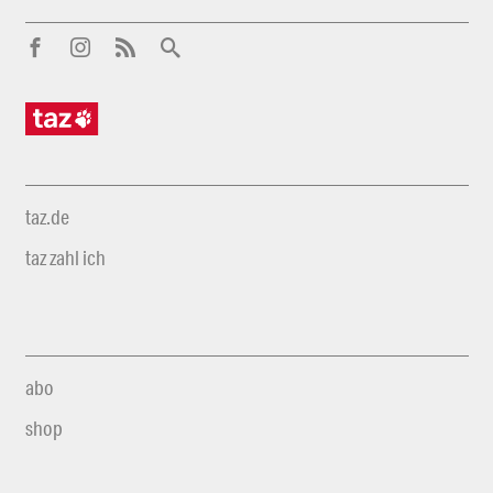
taz.de
taz zahl ich
abo
shop