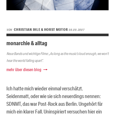
CHRISTIAN IHLE & HORST MOTOR
VON
08.09.2007
monarchie & alltag
Neue Bands und wichtige Filme: „As long as the music’s loud enough, we won’t
hear the world falling apart“.
mehr über diesen blog
Ich hatte mich wieder einmal verschätzt.
Seidenmatt, oder wie sie sich neuerdings nennen:
SDNMT, das war Post-Rock aus Berlin. Ungehört für
mich ein klarer Fall. Uninspiriert versuchen hier ein