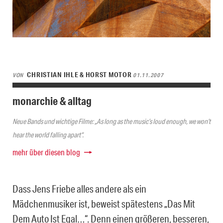
CHRISTIAN IHLE & HORST MOTOR
VON
01.11.2007
monarchie & alltag
Neue Bands und wichtige Filme: „As long as the music’s loud enough, we won’t
hear the world falling apart“.
mehr über diesen blog
Dass Jens Friebe alles andere als ein
Mädchenmusiker ist, beweist spätestens „Das Mit
Dem Auto Ist Egal…“. Denn einen größeren, besseren,