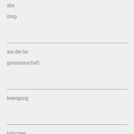
abo
shop
aus der taz
genossenschaft
bewegung
futurzwei