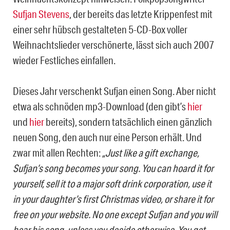
Sufjan Stevens
, der bereits das letzte Krippenfest mit
einer sehr hübsch gestalteten 5-CD-Box voller
Weihnachtslieder verschönerte, lässt sich auch 2007
wieder Festliches einfallen.
Dieses Jahr verschenkt Sufjan einen Song. Aber nicht
etwa als schnöden mp3-Download (den gibt’s
hier
und
hier
bereits), sondern tatsächlich einen gänzlich
neuen Song, den auch nur eine Person erhält. Und
zwar mit allen Rechten:
„Just like a gift exchange,
Sufjan’s song becomes your song. You can hoard it for
yourself, sell it to a major soft drink corporation, use it
in your daughter’s first Christmas video, or share it for
free on your website. No one except Sufjan and you will
hear his song, unless you decide otherwise. You get