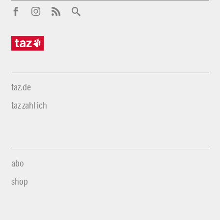
taz.de
taz zahl ich
abo
shop