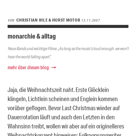
CHRISTIAN IHLE & HORST MOTOR
VON
13.11.2007
monarchie & alltag
Neue Bands und wichtige Filme: „As long as the music’s loud enough, we won’t
hear the world falling apart“.
mehr über diesen blog
Jaja, die Weihnachtszeit naht. Erste Glöcklein
klingeln, Lichtlein scheinen und Englein kommen
vorüber geflogen. Bevor Last Christmas wieder auf
Dauerrotation läuft und auch den Letzten in den
Wahnsinn treibt, wollen wir aber auf ein originelleres
Weihnachtskonzept hinweisen: Folkpopsongwriter