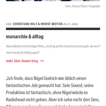
Foto: Alvaro Pinot / Unsplash
CHRISTIAN IHLE & HORST MOTOR
VON
06.01.2008
monarchie & alltag
Neue Bands und wichtige Filme: „As long as the music’s loud enough, we won’t
hear the world falling apart“.
mehr über diesen blog
„Ich finde, dass Nigel Godrich wie üblich einen
fantastischen Job gemacht hat. Sein Sound, seine
Produktion ist fantastisch, ohne Nigel würde es
Radiohead nicht geben. Aber ich sehe nicht den Sinn,