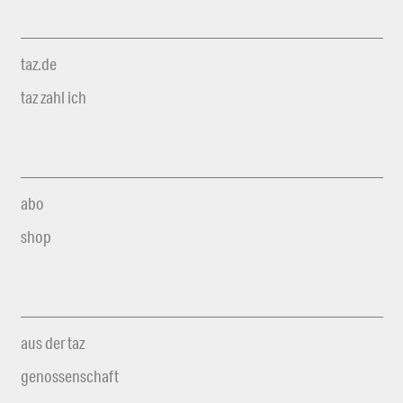
taz.de
taz zahl ich
abo
shop
aus der taz
genossenschaft