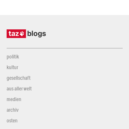
politik
kultur
gesellschaft
aus aller welt
medien
archiv
osten