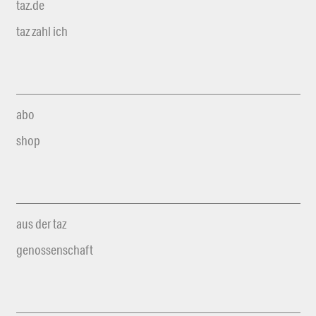
taz.de
taz zahl ich
abo
shop
aus der taz
genossenschaft