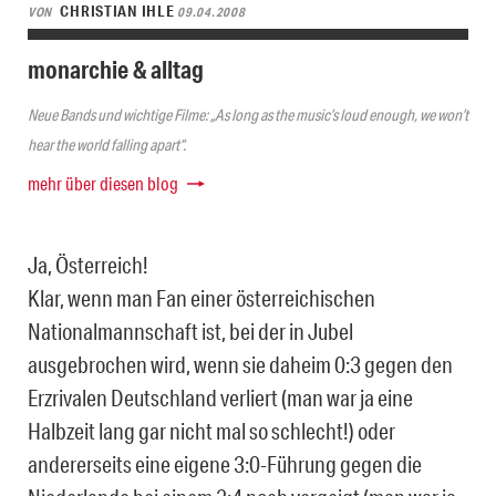
CHRISTIAN IHLE
VON
09.04.2008
monarchie & alltag
Neue Bands und wichtige Filme: „As long as the music’s loud enough, we won’t
hear the world falling apart“.
mehr über diesen blog
Ja, Österreich!
Klar, wenn man Fan einer österreichischen
Nationalmannschaft ist, bei der in Jubel
ausgebrochen wird, wenn sie daheim 0:3 gegen den
Erzrivalen Deutschland verliert (man war ja eine
Halbzeit lang gar nicht mal so schlecht!) oder
andererseits eine eigene 3:0-Führung gegen die