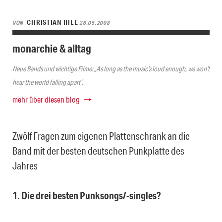
CHRISTIAN IHLE
VON
26.05.2008
monarchie & alltag
Neue Bands und wichtige Filme: „As long as the music’s loud enough, we won’t
hear the world falling apart“.
mehr über diesen blog
Zwölf Fragen zum eigenen Plattenschrank an die
Band mit der besten deutschen Punkplatte des
Jahres
1. Die drei besten Punksongs/-singles?