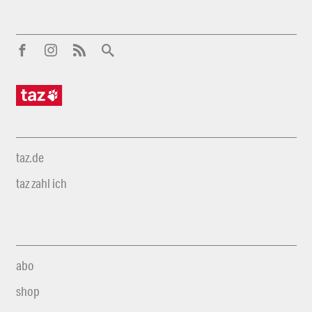
taz.de
taz zahl ich
abo
shop