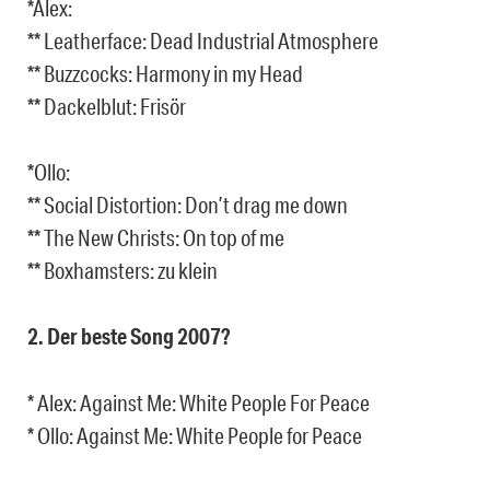
*Alex:
** Leatherface: Dead Industrial Atmosphere
** Buzzcocks: Harmony in my Head
** Dackelblut: Frisör
*Ollo:
** Social Distortion: Don’t drag me down
** The New Christs: On top of me
** Boxhamsters: zu klein
2. Der beste Song 2007?
* Alex: Against Me: White People For Peace
* Ollo: Against Me: White People for Peace