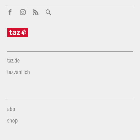
taz.de
taz zahl ich
abo
shop