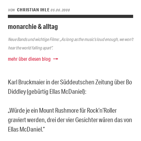
CHRISTIAN IHLE
VON
05.06.2008
monarchie & alltag
Neue Bands und wichtige Filme: „As long as the music’s loud enough, we won’t
hear the world falling apart“.
mehr über diesen blog
Karl Bruckmaier in der Süddeutschen Zeitung über Bo
Diddley (gebürtig Ellas McDaniel):
„Würde je ein Mount Rushmore für Rock’n’Roller
graviert werden, drei der vier Gesichter wären das von
Ellas McDaniel.“