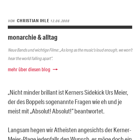
CHRISTIAN IHLE
VON
12.06.2008
monarchie & alltag
Neue Bands und wichtige Filme: „As long as the music’s loud enough, we won’t
hear the world falling apart“.
mehr über diesen blog
„Nicht minder brillant ist Kerners Sidekick Urs Meier,
der des Boppels sogenannte Fragen wie eh und je
meist mit „Absolut! Absolut!“ beantwortet.
Langsam hegen wir Atheisten angesichts der Kerner-
Meier-Plage jedenfalls den Wunsch, es möge doch ein