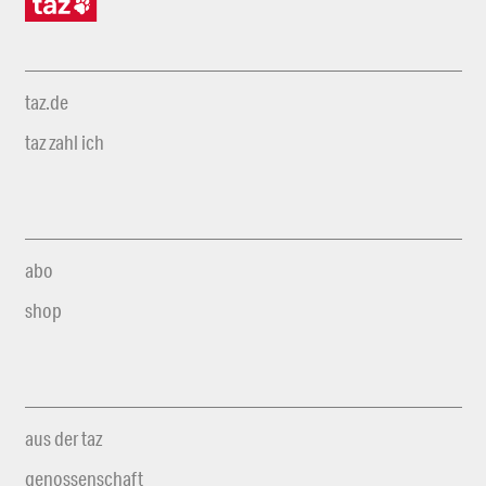
taz.de
taz zahl ich
abo
shop
aus der taz
genossenschaft